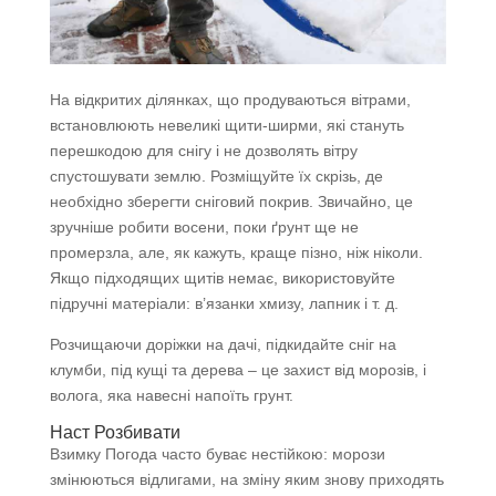
На відкритих ділянках, що продуваються вітрами,
встановлюють невеликі щити-ширми, які стануть
перешкодою для снігу і не дозволять вітру
спустошувати землю. Розміщуйте їх скрізь, де
необхідно зберегти сніговий покрив. Звичайно, це
зручніше робити восени, поки ґрунт ще не
промерзла, але, як кажуть, краще пізно, ніж ніколи.
Якщо підходящих щитів немає, використовуйте
підручні матеріали: в’язанки хмизу, лапник і т. д.
Розчищаючи доріжки на дачі, підкидайте сніг на
клумби, під кущі та дерева – це захист від морозів, і
волога, яка навесні напоїть грунт.
Наст Розбивати
Взимку Погода часто буває нестійкою: морози
змінюються відлигами, на зміну яким знову приходять