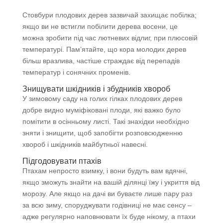
Стовбури плодових дерев зазвичай захищає побілка;
якщо ви не встигли побілити дерева восени, це
можна зробити під час лютневих відлиг, при плюсовій
температурі. Пам’ятайте, що кора молодих дерев
більш вразлива, частіше страждає від перепадів
температур і сонячних променів.
Знищувати шкідників і збудників хвороб
У зимовому саду на голих гілках плодових дерев
добре видно муміфіковані плоди, які важко було
помітити в осінньому листі. Такі знахідки необхідно
зняти і знищити, щоб запобігти розповсюдженню
хвороб і шкідників майбутньої навесні.
Підгодовувати птахів
Птахам непросто взимку, і вони будуть вам вдячні,
якщо зможуть знайти на вашій ділянці їжу і укриття від
морозу. Але якщо на дачі ви буваєте лише пару раз
за всю зиму, споруджувати годівниці не має сенсу –
адже регулярно наповнювати їх буде нікому, а птахи