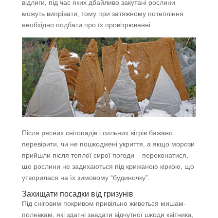
відлиги, під час яких дбайливо закутані рослини
можуть випрівати, тому при затяжному потепління
необхідно подбати про їх провітрюванні.
Після рясних снігопадів і сильних вітрів бажано
перевірити, чи не пошкоджені укриття, а якщо морози
прийшли після теплої сирої погоди – переконатися,
що рослини не задихаються під крижаною кіркою, що
утворилася на їх зимовому “будиночку”.
Захищати посадки від гризунів
Під сніговим покривом привільно живеться мишам-
полевкам, які здатні завдати відчутної шкоди квітника,