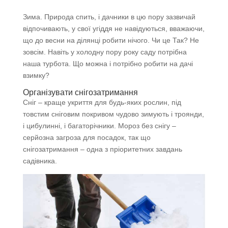
Зима. Природа спить, і дачники в цю пору зазвичай
відпочивають, у свої угіддя не навідуються, вважаючи,
що до весни на ділянці робити нічого. Чи це Так? Не
зовсім. Навіть у холодну пору року саду потрібна
наша турбота. Що можна і потрібно робити на дачі
взимку?
Організувати снігозатримання
Сніг – краще укриття для будь-яких рослин, під
товстим сніговим покривом чудово зимують і троянди,
і цибулинні, і багаторічники. Мороз без снігу –
серйозна загроза для посадок, так що
снігозатримання – одна з пріоритетних завдань
садівника.