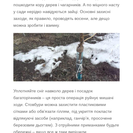
пошкодити кору дерев і чагарників. А по міцного насту
у сади нерідко навідуються зайці. Основні захисні
заходи, як правило, проводять восени, але дещо
можна зробити і взимку.
Уплотняйте сніг навколо дерев і посадок
багаторічників – ця проста операція руйнує мишачі
ходи. Стовбури можна захистити пластиковими
сітками або обв’язати гіллям, під укриття покласти
відлякуючі засоби (наприклад, ганчір’я, просочене
березовим дьогтем). З отруйними приманками будьте
обережні – якщо все ж таки вирішили