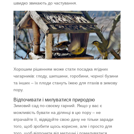
швидко звикають до частування.
Хорошим рішенням може стати посадка ягідних
чагарників: глоду, шипшини, горобини, чорної бузини
та інших – їх плоди стануть їжею для птахів в зимову
пору.
Відпочивати і милуватися природою
Зимовий сад по-своєму гарний. Якщо у вас є
можливість бувати на ділянці в цю пору – не
втрачайте її, відвідуйте свою дачу не тільки заради
того, щоб зробити щось корисне, але і просто для
того, щоб відпочити від метушні і помилуватися