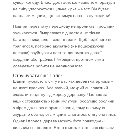
суворі холоду. Внаслідок таких коливань температури
на снігу утворюється щільна кірка – наст. Він буває
настільки міцним, що витримує навіть вагу людини!
Повітря через таку перешкоду не проникає, і рослини
задихаються. Выпревают під настом не тільки
багаторічники, але і газонні трави. Щоб подібного не
трапилося, потрібно акуратно (не пошкоджуючи
посадки) зруйнувати наст за допомогою довгої
жердини або граблів. І ймовірно, протягом зими
доведеться робити це неодноразово.
Струшувати сніг з гілок
Шапки пухнастого снігу на гілках дерев і чагарників –
це дуже красиво. Але важкий, мокрий сніг здатний
зламати тендітну від морозу деревину. Частіше за
інших страждають хвойні культури, особливо рослини
з пірамідальною формою крони, тому на зиму їх
акуратно обв’язують міцним шпагатом, стягуючи гілки.
Однак і плодові дерева можуть бути пошкоджені
сильним снігопадом. Якщо є можливість, час від часу