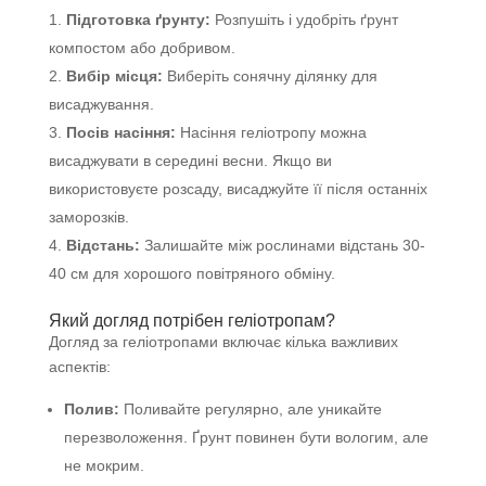
Підготовка ґрунту:
Розпушіть і удобріть ґрунт
компостом або добривом.
Вибір місця:
Виберіть сонячну ділянку для
висаджування.
Посів насіння:
Насіння геліотропу можна
висаджувати в середині весни. Якщо ви
використовуєте розсаду, висаджуйте її після останніх
заморозків.
Відстань:
Залишайте між рослинами відстань 30-
40 см для хорошого повітряного обміну.
Який догляд потрібен геліотропам?
Догляд за геліотропами включає кілька важливих
аспектів:
Полив:
Поливайте регулярно, але уникайте
перезволоження. Ґрунт повинен бути вологим, але
не мокрим.