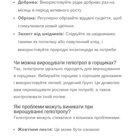
Добрива:
Використовуйте рідке добриво раз на
місяць в період активного росту.
Обрізка:
Регулярно обрізайте відцвілі суцвіття, щоб
стимулювати новий цвітіння.
Захист від шкідників:
Слідкуйте за шкідниками,
такими як попелиці або павутинний кліщ, і
використовуйте природні інсектициди за потреби.
Чи можна вирощувати геліотроп в горщиках?
Так, геліотропи ідеально підходять для вирощування
в горщиках. Вибирайте горщики з хорошим дренажем
і використовуйте легкий, родючий ґрунт. Це дозволяє
вам переміщувати рослини при потребі, а також
контролювати їхній полив.
Які проблеми можуть виникати при
вирощуванні геліотропу?
Геліотропи можуть стикатися з кількома проблемами:
Жовтіння листя:
Це може бути ознакою