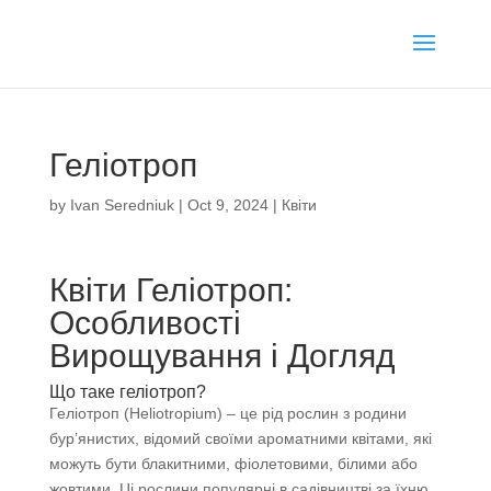
Геліотроп
by
Ivan Seredniuk
|
Oct 9, 2024
|
Квіти
Квіти Геліотроп:
Особливості
Вирощування і Догляд
Що таке геліотроп?
Геліотроп (Heliotropium) – це рід рослин з родини
бур’янистих, відомий своїми ароматними квітами, які
можуть бути блакитними, фіолетовими, білими або
жовтими. Ці рослини популярні в садівництві за їхню