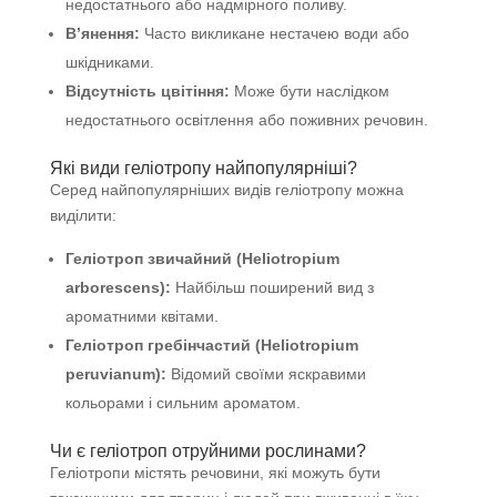
недостатнього або надмірного поливу.
В’янення:
Часто викликане нестачею води або
шкідниками.
Відсутність цвітіння:
Може бути наслідком
недостатнього освітлення або поживних речовин.
Які види геліотропу найпопулярніші?
Серед найпопулярніших видів геліотропу можна
виділити:
Геліотроп звичайний (Heliotropium
arborescens):
Найбільш поширений вид з
ароматними квітами.
Геліотроп гребінчастий (Heliotropium
peruvianum):
Відомий своїми яскравими
кольорами і сильним ароматом.
Чи є геліотроп отруйними рослинами?
Геліотропи містять речовини, які можуть бути