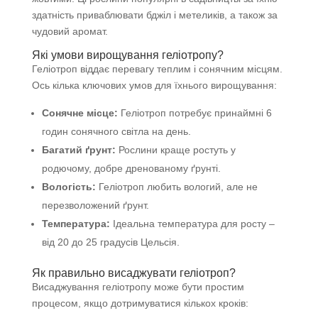
здатність приваблювати бджіл і метеликів, а також за
чудовий аромат.
Які умови вирощування геліотропу?
Геліотроп віддає перевагу теплим і сонячним місцям.
Ось кілька ключових умов для їхнього вирощування:
Сонячне місце:
Геліотроп потребує принаймні 6
годин сонячного світла на день.
Багатий ґрунт:
Рослини краще ростуть у
родючому, добре дренованому ґрунті.
Вологість:
Геліотроп любить вологий, але не
перезволожений ґрунт.
Температура:
Ідеальна температура для росту –
від 20 до 25 градусів Цельсія.
Як правильно висаджувати геліотроп?
Висаджування геліотропу може бути простим
процесом, якщо дотримуватися кількох кроків: