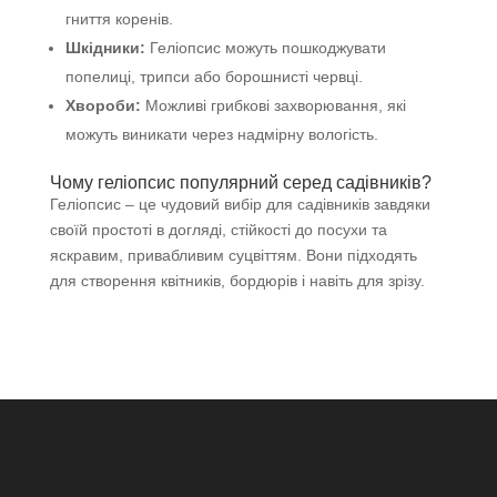
гниття коренів.
Шкідники:
Геліопсис можуть пошкоджувати
попелиці, трипси або борошнисті червці.
Хвороби:
Можливі грибкові захворювання, які
можуть виникати через надмірну вологість.
Чому геліопсис популярний серед садівників?
Геліопсис – це чудовий вибір для садівників завдяки
своїй простоті в догляді, стійкості до посухи та
яскравим, привабливим суцвіттям. Вони підходять
для створення квітників, бордюрів і навіть для зрізу.