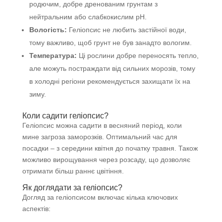
родючим, добре дренованим грунтам з
нейтральним або слабкокислим pH.
Вологість:
Геліопсис не любить застійної води,
тому важливо, щоб грунт не був занадто вологим.
Температура:
Ці рослини добре переносять тепло,
але можуть постраждати від сильних морозів, тому
в холодні регіони рекомендується захищати їх на
зиму.
Коли садити геліопсис?
Геліопсис можна садити в весняний період, коли
мине загроза заморозків. Оптимальний час для
посадки – з середини квітня до початку травня. Також
можливо вирощування через розсаду, що дозволяє
отримати більш раннє цвітіння.
Як доглядати за геліопсис?
Догляд за геліопсисом включає кілька ключових
аспектів: