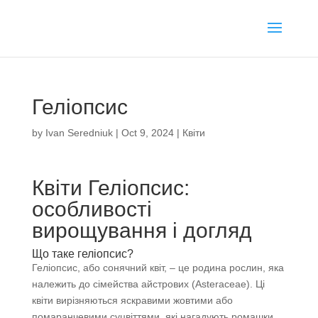
Геліопсис
by
Ivan Seredniuk
|
Oct 9, 2024
|
Квіти
Квіти Геліопсис:
особливості
вирощування і догляд
Що таке геліопсис?
Геліопсис, або сонячний квіт, – це родина рослин, яка
належить до сімейства айстрових (Asteraceae). Ці
квіти вирізняються яскравими жовтими або
помаранчевими суцвіттями, які нагадують ромашки.