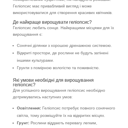
Геліопсис має привабливий вигляд і може
використовуватися для створення красивих квітників.
Де найкраще вирощувати геліопсис?
Геліопсис любить сонце. Найкращими місцями для їх
вирощування є:
Сонячні ділянки з хорошою дренажною системою.
Відкриті простори, де рослини не будуть затінені
іншими культурами.
Грунти з помірною вологістю та поживністю.
Які умови необхідні для вирощування
геліопсис?
Для успішного вирощування геліопсис необхідно
дотримуватись наступних умов:
Освітлення:
Геліопсис потребує повного сонячного
світла, тому розміщуйте їх на відкритих місцях.
Грунт:
Рослини віддають перевагу легким,