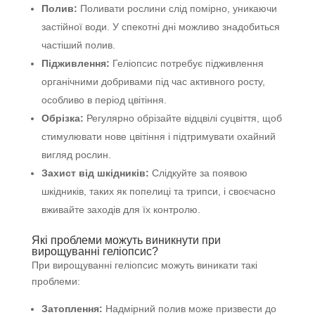
Полив:
Поливати рослини слід помірно, уникаючи
застійної води. У спекотні дні можливо знадобиться
частіший полив.
Підживлення:
Геліопсис потребує підживлення
органічними добривами під час активного росту,
особливо в період цвітіння.
Обрізка:
Регулярно обрізайте відцвілі суцвіття, щоб
стимулювати нове цвітіння і підтримувати охайний
вигляд рослин.
Захист від шкідників:
Слідкуйте за появою
шкідників, таких як попелиці та трипси, і своєчасно
вживайте заходів для їх контролю.
Які проблеми можуть виникнути при
вирощуванні геліопсис?
При вирощуванні геліопсис можуть виникати такі
проблеми:
Затоплення:
Надмірний полив може призвести до